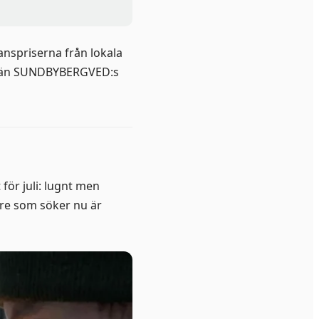
nspriserna från lokala
re än SUNDBYBERGVED:s
för juli: lugnt men
are som söker nu är