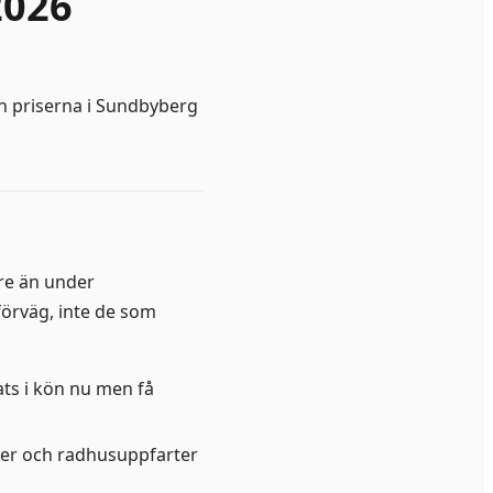
2026
och priserna i Sundbyberg
re än under
örväg, inte de som
ats i kön nu men få
ter och radhusuppfarter