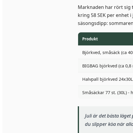
Marknaden har rört sig t
kring 58 SEK per enhet i 
säsongsdipp: sommaren p
Produkt
Björkved, småsäck (ca 40
BIGBAG björkved (ca 0,8
Halvpall björkved 24x30
Småsäckar 77 st. (30L) - 
Juli är det bästa läget
du slipper köa när all