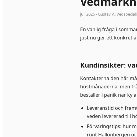
Vedmarkna
juli 2026
- Gustav V., Vedspeciali
En vanlig fråga i sommar:
just nu ger ett konkret a
Kundinsikter: va
Kontakterna den här må
höstmånaderna, men fråg
beställer i panik när ky
Leveranstid och framt
veden levererad till h
Förvaringstips: hur 
runt Hallonbergen oc