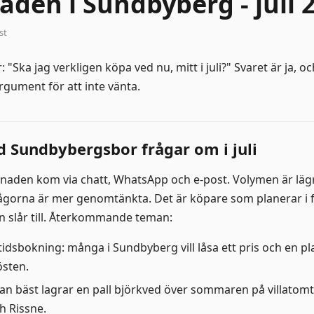
den i Sundbyberg - juli 
st
 "Ska jag verkligen köpa ved nu, mitt i juli?" Svaret är ja, 
rgument för att inte vänta.
d Sundbybergsbor frågar om i juli
naden kom via chatt, WhatsApp och e-post. Volymen är läg
orna är mer genomtänkta. Det är köpare som planerar i f
lan slår till. Återkommande teman:
idsbokning: många i Sundbyberg vill låsa ett pris och en pl
östen.
man bäst lagrar en pall björkved över sommaren på villatom
h Rissne.