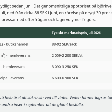
ydligt sedan juni. Det genomsnittliga spotpriset på björk
juli, ned från cirka 86 SEK i juni, en rörelse på drygt 30 proc
ressar ned efterfrågan och lagervolymer frigörs.
Typiskt marknadspris juli 2026
L) - butikshandel
88-92 SEK/säck
 m³) - hemleverans
2 059-2 200 SEK/st.
L - hemleverans
3 090-3 250 SEK
helpallleverans
6 600-6 900 SEK
 på hela året att säkra sin ved till vinter. Veden hinner lagras 
a andra inser i september att de glömt beställa.