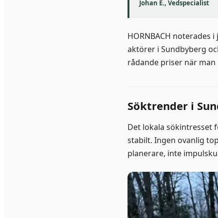
Johan E., Vedspecialist
HORNBACH noterades i ju
aktörer i Sundbyberg o
rådande priser när man rä
Söktrender i Su
Det lokala sökintresset 
stabilt. Ingen ovanlig t
planerare, inte impulsku