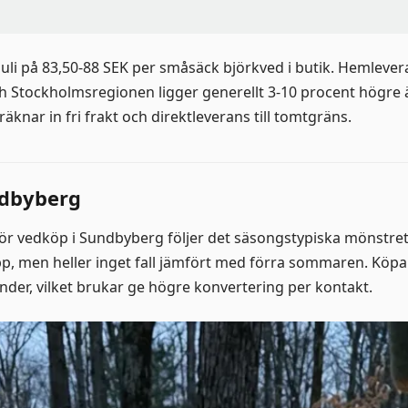
li på 83,50-88 SEK per småsäck björkved i butik. Hemlevera
ch Stockholmsregionen ligger generellt 3-10 procent hög
knar in fri frakt och direktleverans till tomtgräns.
ndbyberg
för vedköp i Sundbyberg följer det säsongstypiska mönstret 
opp, men heller inget fall jämfört med förra sommaren. Köp
nder, vilket brukar ge högre konvertering per kontakt.