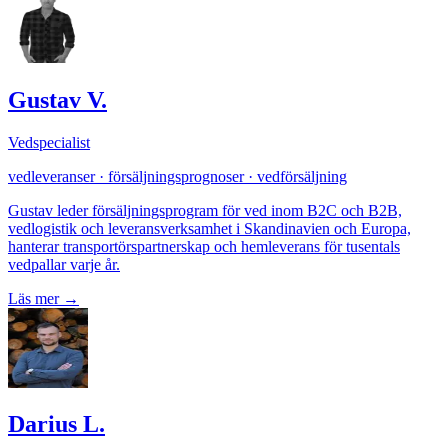
Gustav V.
Vedspecialist
vedleveranser · försäljningsprognoser · vedförsäljning
Gustav leder försäljningsprogram för ved inom B2C och B2B,
vedlogistik och leveransverksamhet i Skandinavien och Europa,
hanterar transportörspartnerskap och hemleverans för tusentals
vedpallar varje år.
Läs mer
→
Darius L.