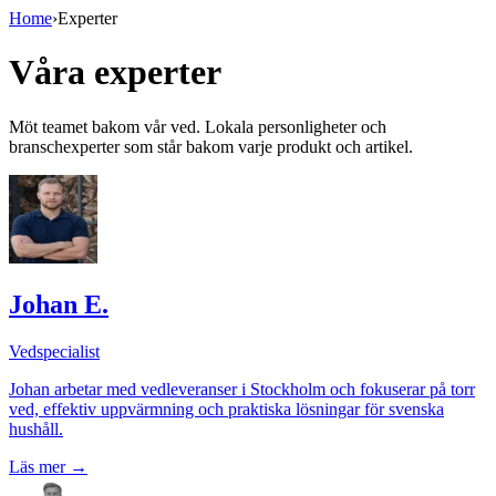
Home
›
Experter
Våra experter
Möt teamet bakom vår ved. Lokala personligheter och
branschexperter som står bakom varje produkt och artikel.
Johan E.
Vedspecialist
Johan arbetar med vedleveranser i Stockholm och fokuserar på torr
ved, effektiv uppvärmning och praktiska lösningar för svenska
hushåll.
Läs mer
→